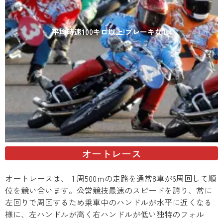
平均時速100キロ以上!ブレーキなし!
オートレース
オートレースは、１周500ｍの走路を通常8車が6周回して順
位を競い合います。公営競技最速のスピードを誇り、常に
左回りで周回するため乗車中のハンドルが水平に近くなる
様に、左ハンドルが高く右ハンドルが低い独特のフォル