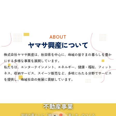
ABOUT
ヤマサ興産について
株式会社ヤマサ興産は、秋田県を中心に、地域の皆さまの暮らしを豊か
にする多様な事業を展開しています。
私たちは、エンターテインメント、エネルギー、健康・福祉、フィット
ネス、収納サービス、スイーツ販売など、多岐にわたる分野でサービス
を提供し、地域社会の発展に貢献しています。
再生エネルギー事業
再生エネルギー事業
再生エネルギー事業
不動産事業
不動産事業
不動産事業
小売事業
小売事業
小売事業
ウェルネス事業
ウェルネス事業
ウェルネス事業
情報配信事業
情報配信事業
情報配信事業
太陽光発電と小形風力発電事業を通じ
太陽光発電と小形風力発電事業を通じ
太陽光発電と小形風力発電事業を通じ
地域の暮らしに「便利さ」と「楽し
地域の暮らしに「おいしさ」、「笑
地域の暮らしに「便利さ」と「楽し
地域の暮らしに「おいしさ」、「笑
地域の暮らしに「便利さ」と「楽し
地域の暮らしに「おいしさ」、「笑
運動を通じて、人々の心身の健康の維
運動を通じて、人々の心身の健康の維
運動を通じて、人々の心身の健康の維